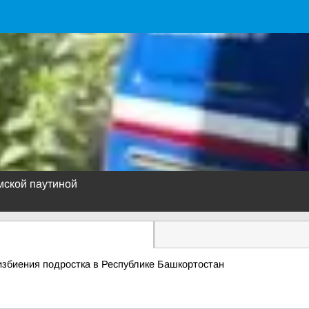
мской паутиной
избиения подростка в Республике Башкортостан