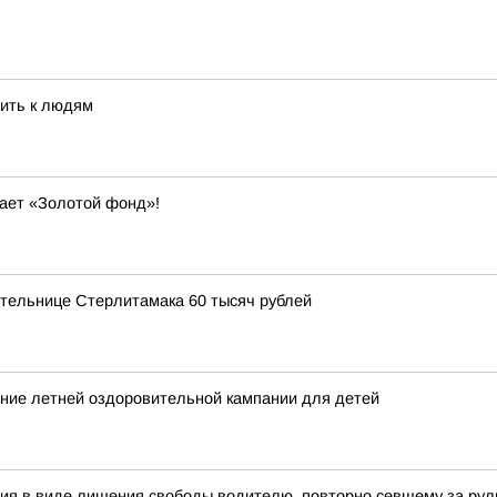
ить к людям
вает «Золотой фонд»!
ительнице Стерлитамака 60 тысяч рублей
ние летней оздоровительной кампании для детей
ия в виде лишения свободы водителю, повторно севшему за рул