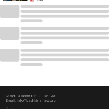
10:43
© Лента новостей Башкирии
Email:
info@bashkiria-news.ru
О нас