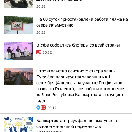
20:28
На 60 суток приостановлена работа пляжа на
озере Ильмурзино
20:22
В Уфе собрались блогеры со всей страны
20:22
Строительство основного створа улицы
Пугачёва планируется завершить к 1
сентября (4 полосы на участке Геофизиков –
развязка Рыленко), все работы в комплексе –
ко Дню Республики Башкортостан текущего
года
20:17
Башкортостан триумфально выступил в
финале «Большой перемены» в