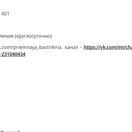
 421
линия (круглосуточно)
com/priemnaya_bastrikina, канал -
https://vk.com/im/ch
/-231040434