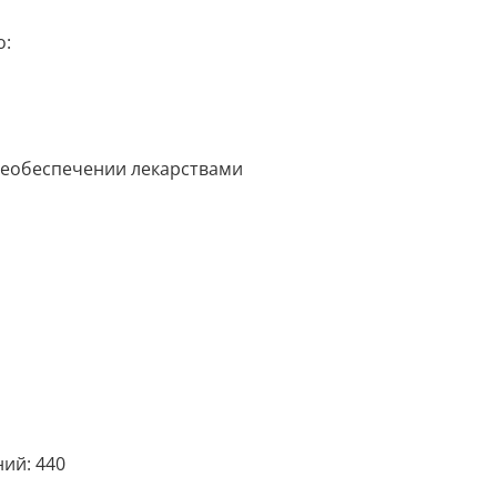
о:
необеспечении лекарствами
ий: 440