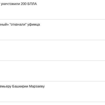
и уничтожили 200 БПЛА
чный» "откачали" уфимца
премьеру Башкирии Марзаеву