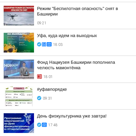
Режим "Беспилотная опасность" снят в
Башкирии
09:21
Уфа, куда идем на выходных
18:03
Фонд Нацмузея Башкирии пополнила
челюсть мамонтёнка
18:01
#уфавпорядке
09:31
День физкультурника уже завтра!
17:48