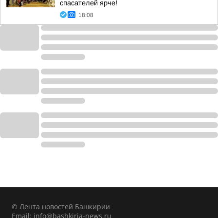
спасателей ярче!
18:08
© Лента новостей Башкирии
Email:
info@bashkiria-news.ru