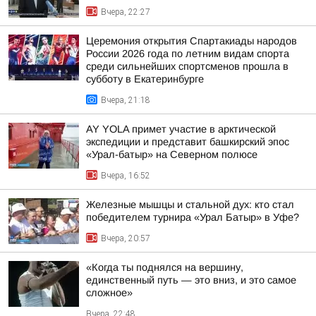
Вчера, 22:27
Церемония открытия Спартакиады народов
России 2026 года по летним видам спорта
среди сильнейших спортсменов прошла в
субботу в Екатеринбурге
Вчера, 21:18
AY YOLA примет участие в арктической
экспедиции и представит башкирский эпос
«Урал-батыр» на Северном полюсе
Вчера, 16:52
Железные мышцы и стальной дух: кто стал
победителем турнира «Урал Батыр» в Уфе?
Вчера, 20:57
«Когда ты поднялся на вершину,
единственный путь — это вниз, и это самое
сложное»
Вчера, 22:48