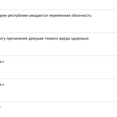
ории республики ожидается переменная облачность
кту причинения девушке тяжкого вреда здоровью
ть»
ть»
у