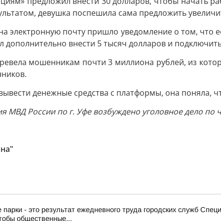
ициям» предложил внести 30 долларов, чтобы начать ра
ультатом, девушка поспешила сама предложить увеличить
на электронную почту пришло уведомление о том, что е
 дополнительно внести 5 тысяч долларов и подключить 
ревела мошенникам почти 3 миллиона рублей, из котор
нников.
вывести денежные средства с платформы, она поняла, ч
МВД России по г. Уфе возбуждено уголовное дело по ч. 
на"
 парки - это результат ежедневного труда городских служб Спе
тобы общественные...