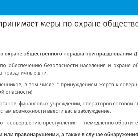
принимает меры по охране обществ
о охране общественного порядка при праздновании 
по обеспечению безопасности населения и охране об
в праздничные дни.
енников, в том числе с принуждением жертв к совер
ой опасности!
рганов, финансовых учреждений, операторов сотовой свя
истам возможности ввести вас в заблуждение.
яют к совершению преступления — немедленно обратите
ии или правонарушении, а также в случае обнаружен