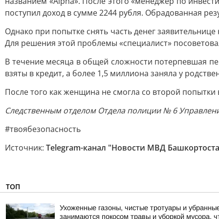
названием «Alpha». После этого «менеджер по инвест
поступил доход в сумме 2244 рубля. Обрадованная рез
Однако при попытке снять часть денег заявительнице 
Для решения этой проблемы «специалист» посоветовал
В течение месяца в общей сложности потерпевшая пе
взяты в кредит, а более 1,5 миллиона заняла у родстве
После того как женщина не смогла со второй попытки 
Следственным отделом Отдела полиции № 6 Управления 
#твоябезопасность
Источник:
Telegram-канал "Новости МВД Башкортоста
ТОП
Ухоженные газоны, чистые тротуары и убранные
занимаются покосом травы и уборкой мусора, ч