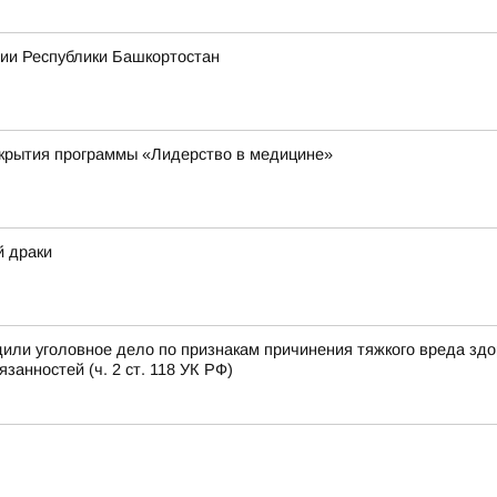
рии Республики Башкортостан
ткрытия программы «Лидерство в медицине»
й драки
или уголовное дело по признакам причинения тяжкого вреда зд
анностей (ч. 2 ст. 118 УК РФ)