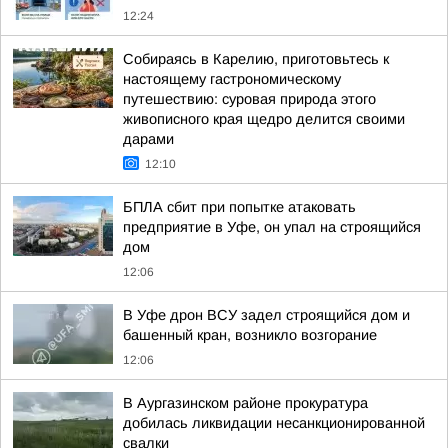
12:24
Собираясь в Карелию, приготовьтесь к
настоящему гастрономическому
путешествию: суровая природа этого
живописного края щедро делится своими
дарами
12:10
БПЛА сбит при попытке атаковать
предприятие в Уфе, он упал на строящийся
дом
12:06
В Уфе дрон ВСУ задел строящийся дом и
башенный кран, возникло возгорание
12:06
В Аургазинском районе прокуратура
добилась ликвидации несанкционированной
свалки