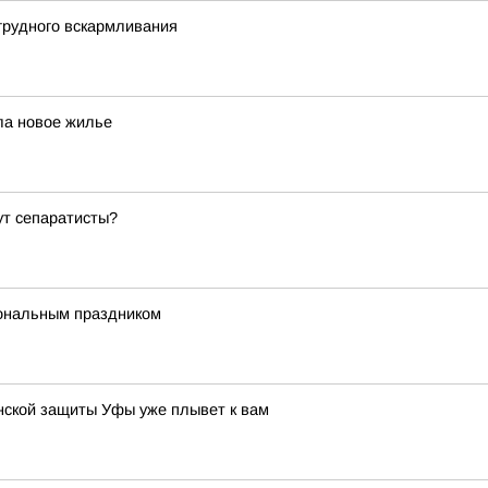
грудного вскармливания
ла новое жилье
ут сепаратисты?
ональным праздником
нской защиты Уфы уже плывет к вам