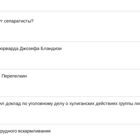
ут сепаратисты?
форварда Джозефа Бландизи
м Перепелкин
л доклад по уголовному делу о хулиганских действиях группы л
грудного вскармливания