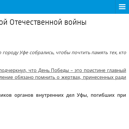
кой Отечественной войны
городу Уфе собрались, чтобы почтить память тех, кто
одчеркнул, что День Победы – это поистине главный
оление обязано помнить о жертвах, принесенных ради
иков органов внутренних дел Уфы, погибших при