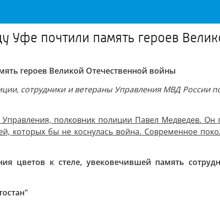
у Уфе почтили память героев Вели
амять героев Великой Отечественной войны
иции, сотрудники и ветераны Управления МВД России по 
 Управления, полковник полиции Павел Медведев. Он п
мей, которых бы не коснулась война. Современное пок
ия цветов к стеле, увековечившей память сотрудн
тостан"