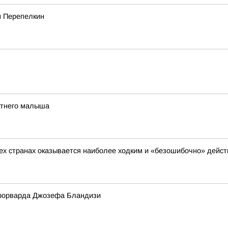
м Перепелкин
етнего малыша
сех странах оказывается наиболее ходким и «безошибочно» дейс
форварда Джозефа Бландизи