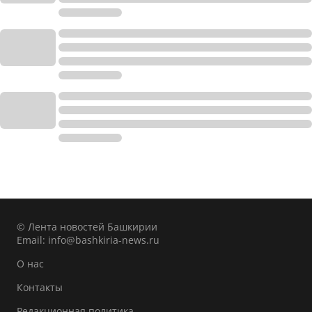
© Лента новостей Башкирии
Email:
info@bashkiria-news.ru
О нас
Контакты
Редакционная политика