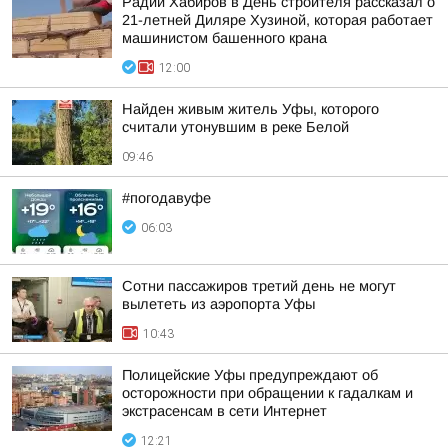
Радий Хабиров в День строителя рассказал о
21-летней Диляре Хузиной, которая работает
машинистом башенного крана
12:00
Найден живым житель Уфы, которого
считали утонувшим в реке Белой
09:46
#погодавуфе
06:03
Сотни пассажиров третий день не могут
вылететь из аэропорта Уфы
10:43
Полицейские Уфы предупреждают об
осторожности при обращении к гадалкам и
экстрасенсам в сети Интернет
12:21