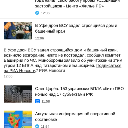
года начал свою работу проект Ассоциации
застройщиков - Центр «Жилье РБ»
12:06
В Уфе дрон ВСУ задел строящийся дом и
башенный кран
12:06
В Уфе дрон ВСУ задел строящийся дом и башенный кран,
возникло возгорание, никто не пострадал,
сообщил
комитет
Башкирии по ЧС. Минобороны заявило об уничтожении этим
утром 12 БПЛА над Татарстаном и Башкирией.
Подписаться
на РИА Новости
//
РИА Новости
12:00
Олег Царёв: 153 украинских БПЛА сбито ПВО
ночью над 17 субъектами РФ:
11:58
Актуальная информация об оперативной
обстановке
11:54