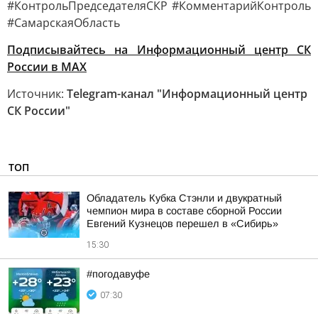
#КонтрольПредседателяСКР #КомментарийКонтроль
#СамарскаяОбласть
Подписывайтесь на Информационный центр СК
России в MAХ
Источник:
Telegram-канал "Информационный центр
СК России"
ТОП
Обладатель Кубка Стэнли и двукратный
чемпион мира в составе сборной России
Евгений Кузнецов перешел в «Сибирь»
15:30
#погодавуфе
07:30