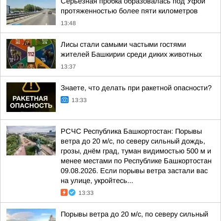
Серьезная пробка образовалась под Уфой
протяженностью более пяти километров
13:48
Лисы стали самыми частыми гостями
жителей Башкирии среди диких животных
13:37
Знаете, что делать при ракетной опасности?
13:33
РСЧС Республика Башкортостан: Порывы
ветра до 20 м/с, по северу сильный дождь,
грозы, днём град, туман видимостью 500 м и
менее местами по Республике Башкортостан
09.08.2026. Если порывы ветра застали вас
на улице, укройтесь...
13:33
Порывы ветра до 20 м/с, по северу сильный