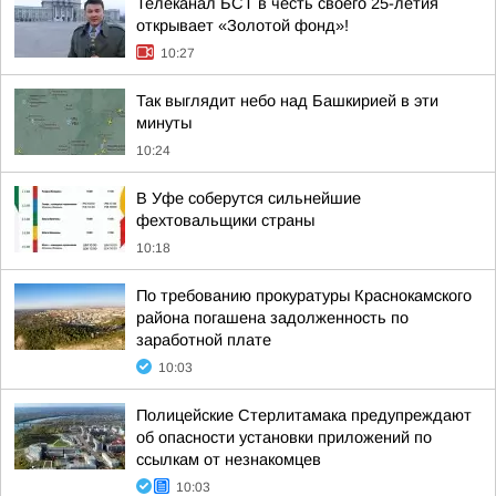
Телеканал БСТ в честь своего 25-летия
открывает «Золотой фонд»!
10:27
Так выглядит небо над Башкирией в эти
минуты
10:24
В Уфе соберутся сильнейшие
фехтовальщики страны
10:18
По требованию прокуратуры Краснокамского
района погашена задолженность по
заработной плате
10:03
Полицейские Стерлитамака предупреждают
об опасности установки приложений по
ссылкам от незнакомцев
10:03