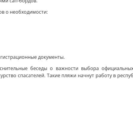
ями сап-бордов.
в о необходимости:
регистрационные документы.
снительные беседы о важности выбора официальных 
рство спасателей. Такие пляжи начнут работу в респу