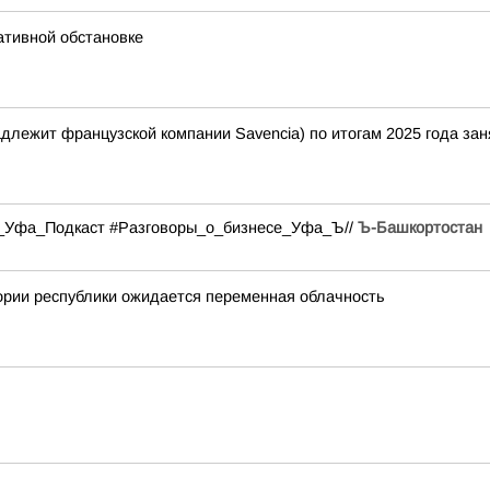
ативной обстановке
лежит французской компании Savencia) по итогам 2025 года зан
#Ъ_Уфа_Подкаст #Разговоры_о_бизнесе_Уфа_Ъ//
Ъ-Башкортостан
ории республики ожидается переменная облачность