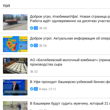
ТОП
Доброе утро, #любимаяУфа!. Новая страница р
Работа идёт одновременно на десятках участк
08:06
Доброе утро!. Актуальная информация об опер
08:06
АО «Белебеевский молочный комбинат» (принад
производства сыра
08:03
В Уфе проходит башкирско-узбекский бизнес-ф
Вчера, 20:12
В Башкирии будут судить мужчину, который 21