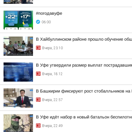
#погодавуфе
06:00
В Хайбуллинском районе прошло обучение об
Вчера, 23:10
В Уфе утвердили размер выплат пострадавшим
Вчера, 18:12
В Башкирии фиксируют рост стобалльников на
Вчера, 22:57
В Уфе идёт набор в новый батальон беспилотн
Вчера, 22:49