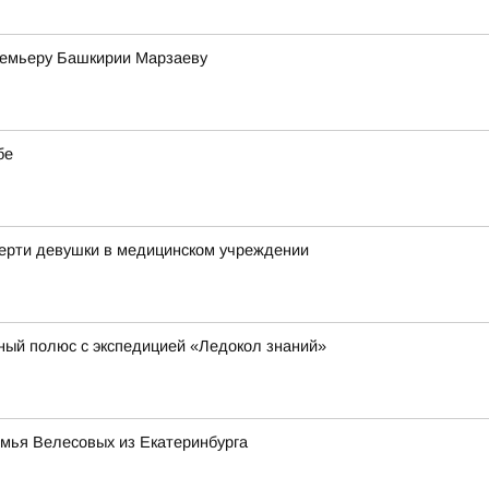
премьеру Башкирии Марзаеву
бе
мерти девушки в медицинском учреждении
ный полюс с экспедицией «Ледокол знаний»
емья Велесовых из Екатеринбурга