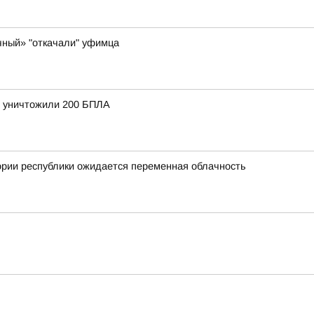
чный» "откачали" уфимца
и уничтожили 200 БПЛА
ории республики ожидается переменная облачность