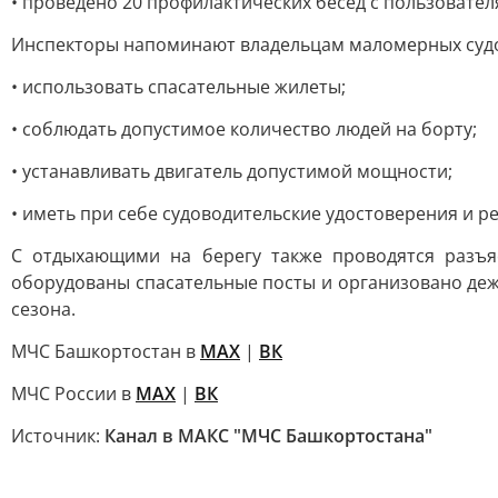
• проведено 20 профилактических бесед с пользовател
Инспекторы напоминают владельцам маломерных судо
• использовать спасательные жилеты;
• соблюдать допустимое количество людей на борту;
• устанавливать двигатель допустимой мощности;
• иметь при себе судоводительские удостоверения и 
С отдыхающими на берегу также проводятся разъя
оборудованы спасательные посты и организовано дежу
сезона.
МЧС Башкортостан в
МАХ
|
ВК
МЧС России в
MAX
|
ВК
Источник:
Канал в МАКС "МЧС Башкортостана"