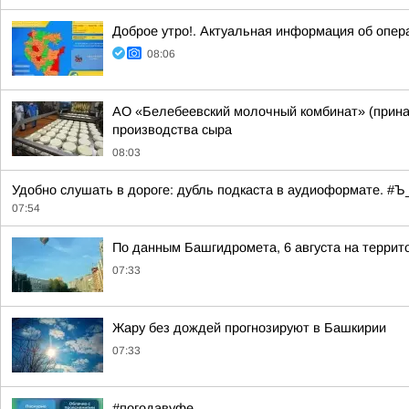
Доброе утро!. Актуальная информация об опер
08:06
АО «Белебеевский молочный комбинат» (принад
производства сыра
08:03
Удобно слушать в дороге: дубль подкаста в аудиоформате. 
07:54
По данным Башгидромета, 6 августа на террит
07:33
Жару без дождей прогнозируют в Башкирии
07:33
#погодавуфе