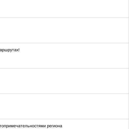
маршрутах!
стопримечательностями региона