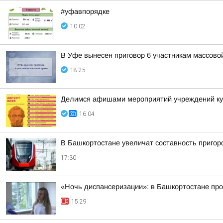
#уфавпорядке
10:02
В Уфе вынесен приговор 6 участникам массово
18:25
Делимся афишами мероприятий учреждений кул
16:04
В Башкортостане увеличат составность приго
17:30
«Ночь диспансеризации»: в Башкортостане про
15:29