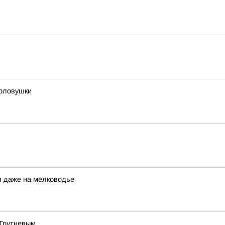
толовушки
я даже на мелководье
 Трутневым