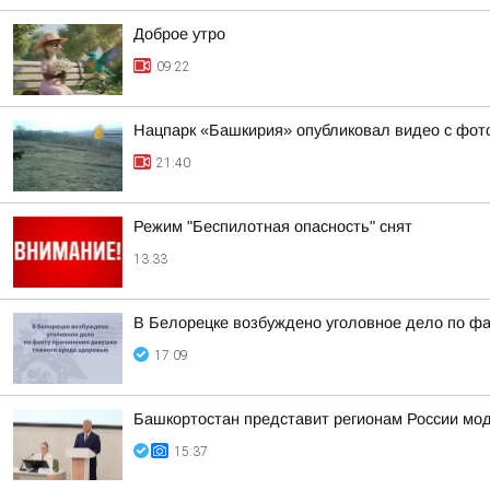
Доброе утро
09:22
Нацпарк «Башкирия» опубликовал видео с фот
21:40
Режим "Беспилотная опасность" снят
13:33
В Белорецке возбуждено уголовное дело по фа
17:09
Башкортостан представит регионам России мо
15:37