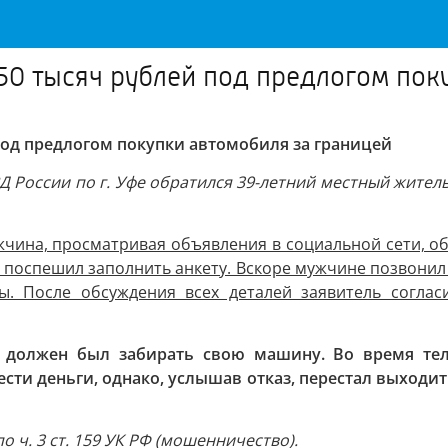
0 тысяч рублей под предлогом поку
од предлогом покупки автомобиля за границей
 России по г. Уфе обратился 39-летний местный жител
ужчина, просматривая объявления в социальной сети, о
у, поспешил заполнить анкету. Вскоре мужчине позвони
ы. После обсуждения всех деталей заявитель соглас
ий должен был забирать свою машину. Во время те
ти деньги, однако, услышав отказ, перестал выходить
 ч. 3 ст. 159 УК РФ (мошенничество).