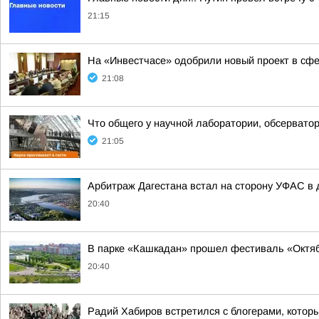
21:15
На «Инвестчасе» одобрили новый проект в с
21:08
Что общего у научной лаборатории, обсерватор
21:05
Арбитраж Дагестана встал на сторону УФАС в д
20:40
В парке «Кашкадан» прошел фестиваль «Октяб
20:40
Радий Хабиров встретился с блогерами, котор