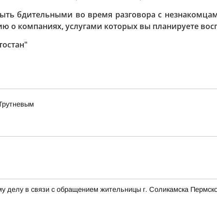
ыть бдительными во время разговора с незнакомцами
ю о компаниях, услугами которых вы планируете вос
тостан"
 Трутневым
у делу в связи с обращением жительницы г. Соликамска Пермско