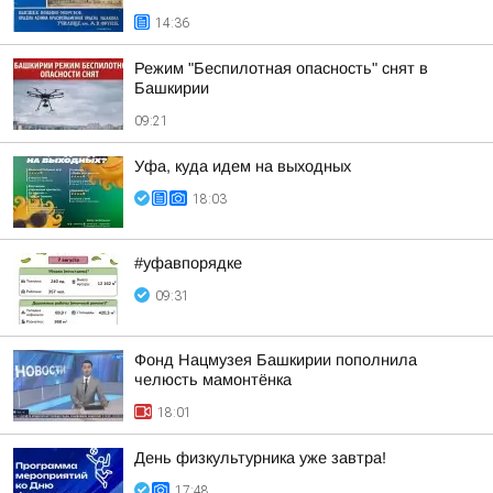
14:36
Режим "Беспилотная опасность" снят в
Башкирии
09:21
Уфа, куда идем на выходных
18:03
#уфавпорядке
09:31
Фонд Нацмузея Башкирии пополнила
челюсть мамонтёнка
18:01
День физкультурника уже завтра!
17:48