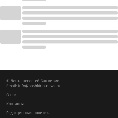
© Лента новостей Башкирии
Email:
info@bashkiria-news.ru
О нас
Контакты
Редакционная политика