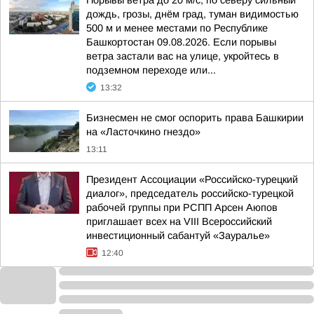
Порывы ветра до 20 м/с, по северу сильный
дождь, грозы, днём град, туман видимостью
500 м и менее местами по Республике
Башкортостан 09.08.2026. Если порывы
ветра застали вас на улице, укройтесь в
подземном переходе или...
13:32
Бизнесмен не смог оспорить права Башкирии
на «Ласточкино гнездо»
13:11
Президент Ассоциации «Российско-турецкий
диалог», председатель российско-турецкой
рабочей группы при РСПП Арсен Аюпов
приглашает всех на VIII Всероссийский
инвестиционный сабантуй «Зауралье»
12:40