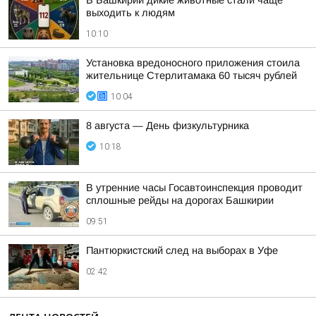
В Башкирии дикие животные стали чаще
выходить к людям
10:10
Установка вредоносного приложения стоила
жительнице Стерлитамака 60 тысяч рублей
10:04
8 августа — День физкультурника
10:18
В утренние часы Госавтоинспекция проводит
сплошные рейды на дорогах Башкирии
09:51
Пантюркистский след на выборах в Уфе
02:42