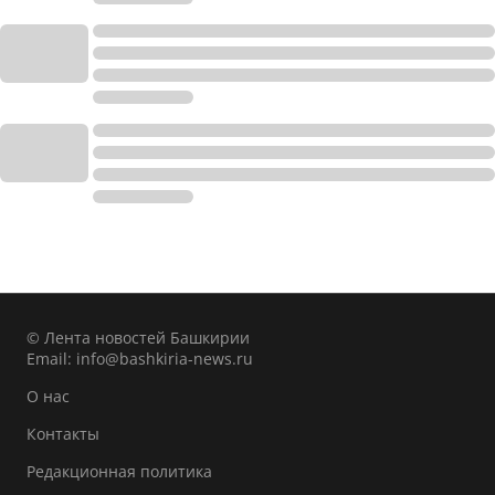
© Лента новостей Башкирии
Email:
info@bashkiria-news.ru
О нас
Контакты
Редакционная политика