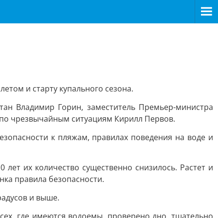
етом и старту купального сезона.
тан Владимир Горин, заместитель Премьер-министра
н по чрезвычайным ситуациям Кирилл Первов.
езопасности к пляжам, правилах поведения на воде и
 лет их количество существенно снизилось. Растет и
енка правила безопасности.
радусов и выше.
всех, где имеются водоемы, проверено дно, тщательно