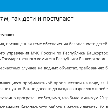
м, так дети и поступают
ступают
я, посвященная теме обеспечения безопасности детей л
ого управления МЧС России по Республике Башкортос
ль Государственного комитета Республики Башкортоста
несчастных случаев на водных объектах, требованиях б
мающиеся профилактикой происшествий на воде, за 10
ся не нужно. Важно довести до каждого взрослого и реб
статочно прогрета, необходимо, что было минимум 20 г
спечения безопасности работе в детских лагерях. Во 