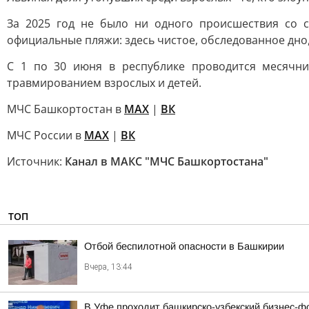
За 2025 год не было ни одного происшествия со 
официальные пляжи: здесь чистое, обследованное дно,
С 1 по 30 июня в республике проводится месячни
травмированием взрослых и детей.
МЧС Башкортостан в
МАХ
|
ВК
МЧС России в
MAX
|
ВК
Источник:
Канал в МАКС "МЧС Башкортостана"
ТОП
Отбой беспилотной опасности в Башкирии
Вчера, 13:44
В Уфе проходит башкирско-узбекский бизнес-ф