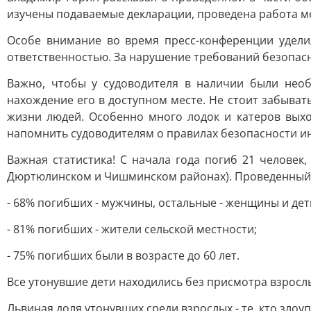
изучены подаваемые декларации, проведена работа 
Особе внимание во время пресс-конференции удели
ответственностью. За нарушение требований безопас
Важно, чтобы у судоводителя в наличии были нео
нахождение его в доступном месте. Не стоит забыват
жизни людей. Особенно много лодок и катеров вых
напомнить судоводителям о правилах безопасности и
Важная статистика! С начала года погиб 21 человек,
Дюртюлинском и Чишминском районах). Проведенный 
- 68% погибших - мужчины, остальные - женщины и дет
- 81% погибших - жители сельской местности;
- 75% погибших были в возрасте до 60 лет.
Все утонувшие дети находились без присмотра взросл
Львиная доля утонувших среди взрослых - те, кто зло