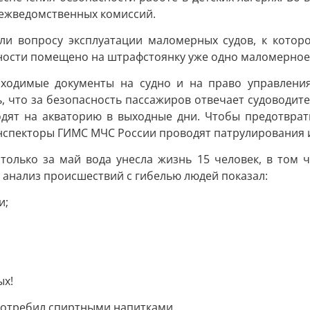
межведомственных комиссий.
ли вопросу эксплуатации маломерных судов, к которо
ности помещено на штрафстоянку уже одно маломерное 
бходимые документы на судно и на право управления
ь, что за безопасность пассажиров отвечает судоводи
одят на акваторию в выходные дни. Чтобы предотвра
нспекторы ГИМС МЧС России проводят патрулирования и
 только за май вода унесла жизнь 15 человек, в том ч
анализ происшествий с гибелью людей показал:
и;
ых!
употребил спиртными напитками.