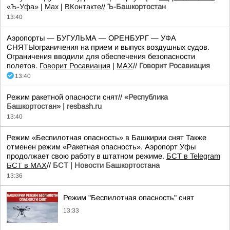
«Ъ-Уфа»
|
Max
|
ВКонтакте
//
Ъ-Башкортостан
13:40
Аэропорты — БУГУЛЬМА — ОРЕНБУРГ — УФА
СНЯТЫограничения на прием и выпуск воздушных судов.
Ограничения вводили для обеспечения безопасности
полетов.
Говорит Росавиация
|
MАХ
//
Говорит Росавиация
13:40
Режим ракетной опасности снят//
«Республика
Башкортостан» | resbash.ru
13:40
Режим «Беспилотная опасность» в Башкирии снят Также
отменен режим «Ракетная опасность». Аэропорт Уфы
продолжает свою работу в штатном режиме.
БСТ в Telegram
БСТ в МАХ
//
БСТ | Новости Башкортостана
13:36
Режим "Беспилотная опасность" снят
13:33