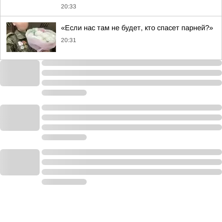
20:33
«Если нас там не будет, кто спасет парней?»
20:31