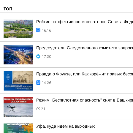
ТОП
Рейтинг эффективности сенаторов Совета Феде
16:16
Председатель Следственного комитета запроси
17:30
Правда о Фрунзе, или Как корёжит правых бесов
14:36
Режим "Беспилотная опасность" снят в Башкир
09:21
Уфа, куда идем на выходных