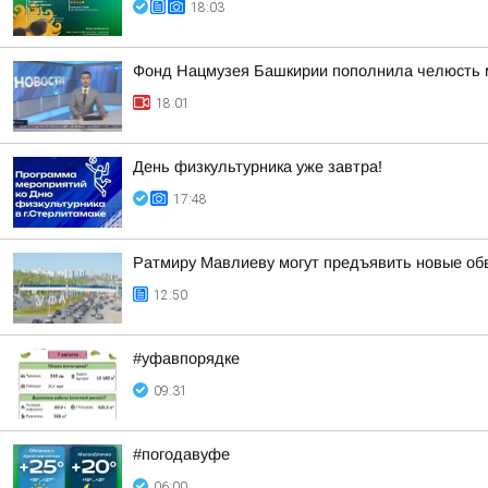
18:03
Фонд Нацмузея Башкирии пополнила челюсть 
18:01
День физкультурника уже завтра!
17:48
Ратмиру Мавлиеву могут предъявить новые об
12:50
#уфавпорядке
09:31
#погодавуфе
06:00