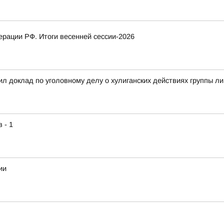
рации РФ. Итоги весенней сессии-2026
л доклад по уголовному делу о хулиганских действиях группы л
 - 1
ии