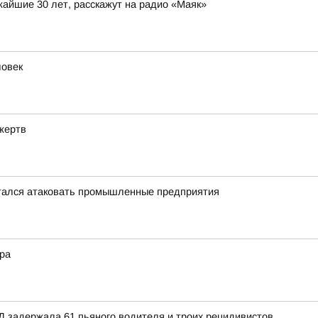
жайшие 30 лет, расскажут на радио «Маяк»
ловек
жертв
тался атаковать промышленные предприятия
ера
Д задержала 61 пьяного водителя и троих рецидивистов