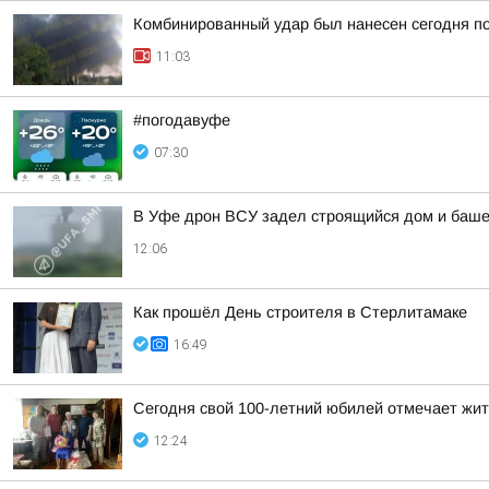
Комбинированный удар был нанесен сегодня по
11:03
#погодавуфе
07:30
В Уфе дрон ВСУ задел строящийся дом и башен
12:06
Как прошёл День строителя в Стерлитамаке
16:49
Сегодня свой 100-летний юбилей отмечает жи
12:24