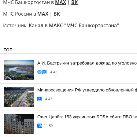
МЧС Башкортостан в
МАХ
|
ВК
МЧС России в
MAX
|
ВК
Источник:
Канал в МАКС "МЧС Башкортостана"
ТОП
А.И. Бастрыкин затребовал доклад по уголовно
14:45
Минпросвещения РФ утвердило обновленный фе
14:45
Олег Царёв: 153 украинских БПЛА сбито ПВО н
11:58