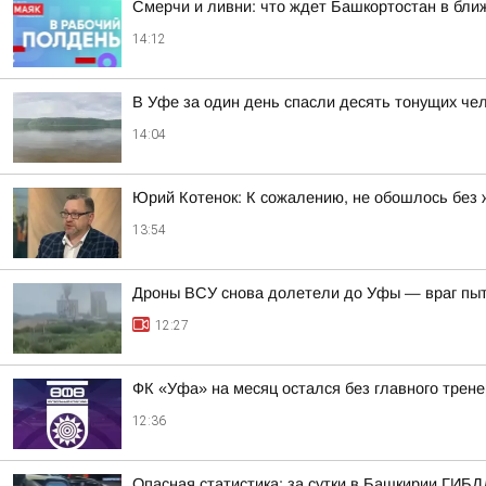
Смерчи и ливни: что ждет Башкортостан в бли
14:12
В Уфе за один день спасли десять тонущих че
14:04
Юрий Котенок: К сожалению, не обошлось без 
13:54
Дроны ВСУ снова долетели до Уфы — враг пы
12:27
ФК «Уфа» на месяц остался без главного трен
12:36
Опасная статистика: за сутки в Башкирии ГИБД