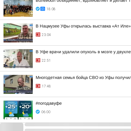
Волейбол объединяет, вдохновляет и делает т
18:08
В Нацмузее Уфы открылась выставка «Ат Иле»
23:04
В Уфе врачи удалили опухоль в мозге у двухл
22:51
Многодетная семья бойца СВО из Уфы получи
17:48
#погодавуфе
06:00