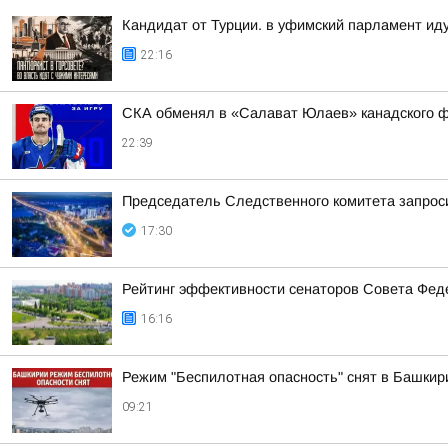
Кандидат от Турции. в уфимский парламент ид
22:16
СКА обменял в «Салават Юлаев» канадского 
22:39
Председатель Следственного комитета запроси
17:30
Рейтинг эффективности сенаторов Совета Феде
16:16
Режим "Беспилотная опасность" снят в Башкир
09:21