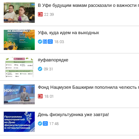
В Уфе будущим мамам рассказали о важности 
22:39
Уфа, куда идем на выходных
18:03
#уфавпорядке
09:31
Фонд Нацмузея Башкирии пополнила челюсть 
18:01
День физкультурника уже завтра!
17:48