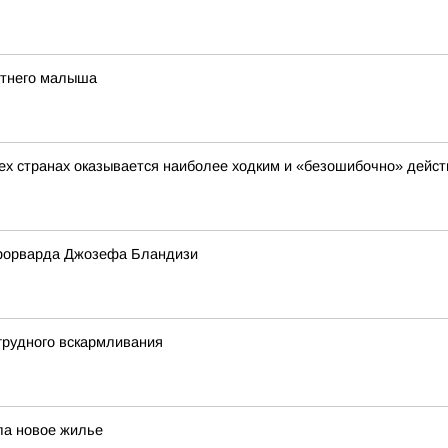
етнего малыша
сех странах оказывается наиболее ходким и «безошибочно» дейс
форварда Джозефа Бландизи
грудного вскармливания
ла новое жилье