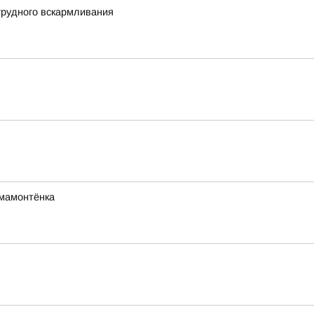
грудного вскармливания
мамонтёнка