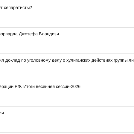
ут сепаратисты?
форварда Джозефа Бландизи
л доклад по уголовному делу о хулиганских действиях группы л
рации РФ. Итоги весенней сессии-2026
ии