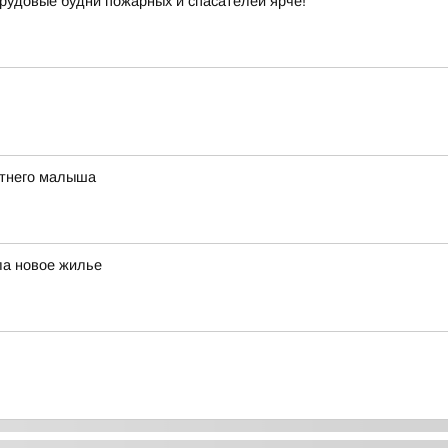
рудовые будни пожарных и спасателей ярче!
етнего малыша
ла новое жилье