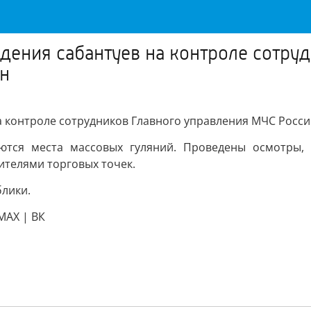
дения сабантуев на контроле сотру
ан
 контроле сотрудников Главного управления МЧС Росси
яются места массовых гуляний. Проведены осмотры
ителями торговых точек.
блики.
MAX | ВК