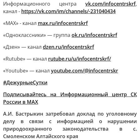
Информационного центра
vk.com/infocentrskrf
,
канал -
https://vk.com/im/channels/-231040434
«MAX» - канал
max.ru/infocentrskrf
«Одноклассники» — группа
ok.ru/infocentrskrf
«Дзен» — канал
dzen.ru/infocentrskrf
«Rutube» — канал
rutube.ru/u/infocentrskrf/
«Youtube» — канал
youtube.com/@infocentrskr
#ДежурныеСутки
Подписывайтесь на Информационный центр СК
России в MAХ
А.И. Бастрыкин затребовал доклад по уголовному
делу в связи с информацией о нарушении
природоохранного законодательства в с.
Смоленском Алтайского края