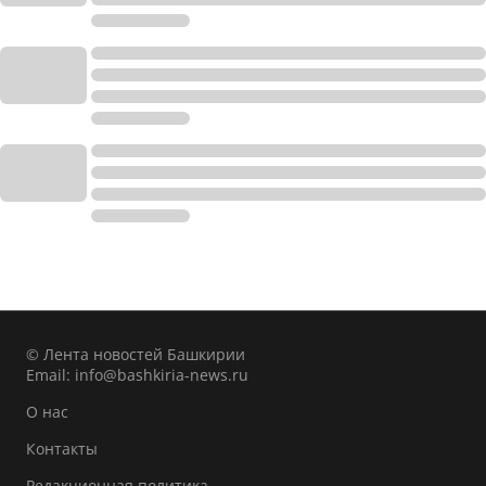
© Лента новостей Башкирии
Email:
info@bashkiria-news.ru
О нас
Контакты
Редакционная политика