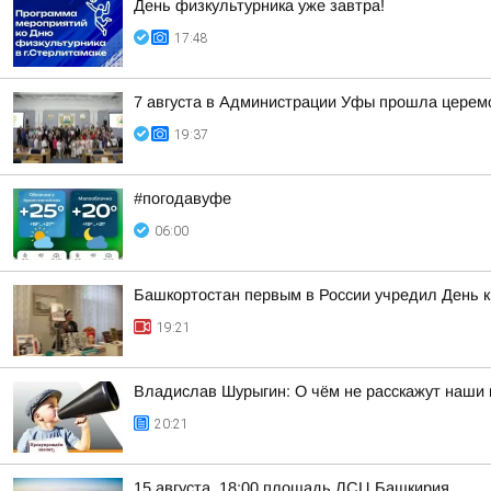
День физкультурника уже завтра!
17:48
7 августа в Администрации Уфы прошла церем
19:37
#погодавуфе
06:00
Башкортостан первым в России учредил День 
19:21
Владислав Шурыгин: О чём не расскажут наши 
20:21
15 августа, 18:00 площадь ЛСЦ Башкирия