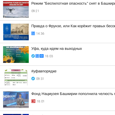
Режим "Беспилотная опасность" снят в Башкир
09:21
Правда о Фрунзе, или Как корёжит правых бесов
14:36
Уфа, куда идем на выходных
18:03
#уфавпорядке
09:31
Фонд Нацмузея Башкирии пополнила челюсть 
18:01