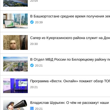
20:54
В Башкортостане среднее время получения зем
20:39
Сапер из Куюргазинского района служит на До
20:30
В Отдел МВД России по Белорецкому району по
20:21
Программа «Вести. Онлайн» покажет обзор ТО
20:21
Владислав Шурыгин: О чём не расскажут наши 
20:21