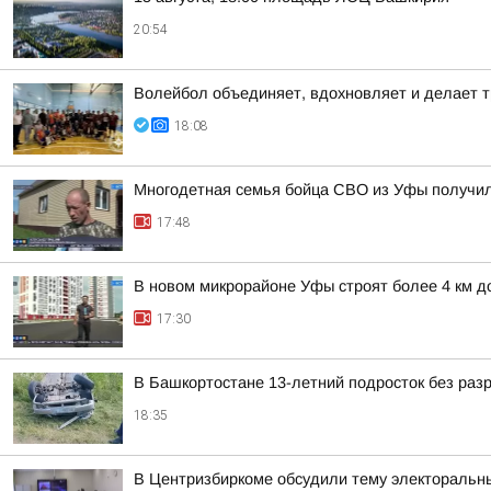
20:54
Волейбол объединяет, вдохновляет и делает т
18:08
Многодетная семья бойца СВО из Уфы получи
17:48
В новом микрорайоне Уфы строят более 4 км д
17:30
В Башкортостане 13-летний подросток без раз
18:35
В Центризбиркоме обсудили тему электоральн