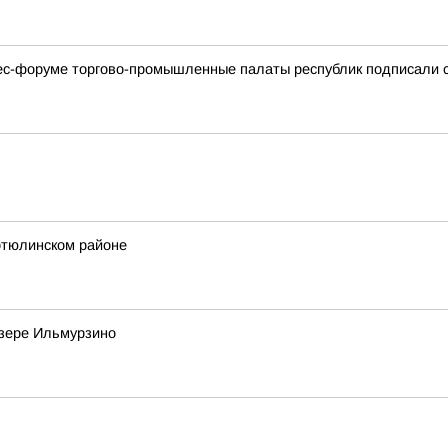
с-форуме торгово-промышленные палаты республик подписали с
тюлинском районе
озере Ильмурзино