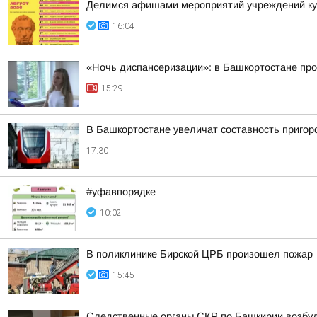
Делимся афишами мероприятий учреждений кул
16:04
«Ночь диспансеризации»: в Башкортостане про
15:29
В Башкортостане увеличат составность приго
17:30
#уфавпорядке
10:02
В поликлинике Бирской ЦРБ произошел пожар
15:45
Следственные органы СКР по Башкирии возбуд