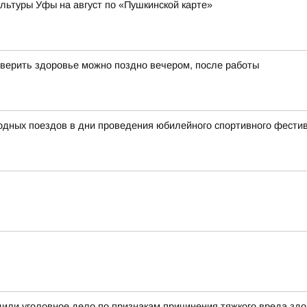
ьтуры Уфы на август по «Пушкинской карте»
верить здоровье можно поздно вечером, после работы
родных поездов в дни проведения юбилейного спортивного фест
или уголовное дело по признакам причинения тяжкого вреда зд