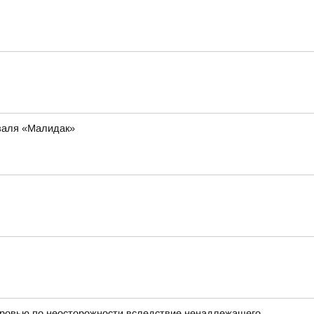
иваля «Малидак»
оровью по неосторожности вследствие ненадлежащего