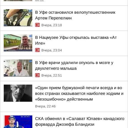
00:12
В Уфе остановился велопутешественник
Артем Перепелкин
Вчера, 23:18
В Нацмузее Уфы открылась выставка «Ат
Иле»
Вчера, 23:04
В Уфе врачи удалили опухоль в мозге у
двухлетнего малыша
Вчера, 22:51
«Один прием буржуазной печати всегда и во
всех странах оказывается наиболее ходким и
«безошибочно» действенным
Вчера, 22:46
СКА обменял в «Салават Юлаев» канадского
форварда Джозефа Бландизи