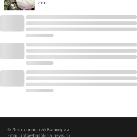
20:31
© Лента новостей Башкирии
Email:
info@bashkiria-news.ru