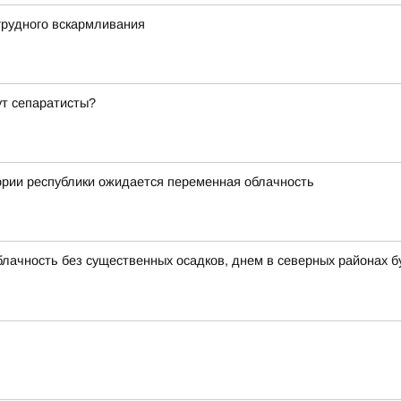
грудного вскармливания
ут сепаратисты?
ории республики ожидается переменная облачность
блачность без существенных осадков, днем в северных районах б