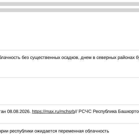
блачность без существенных осадков, днем в северных районах б
н 08.08.2026.
https://max.ru/mchsrb
//
РСЧС Республика Башкорто
ории республики ожидается переменная облачность