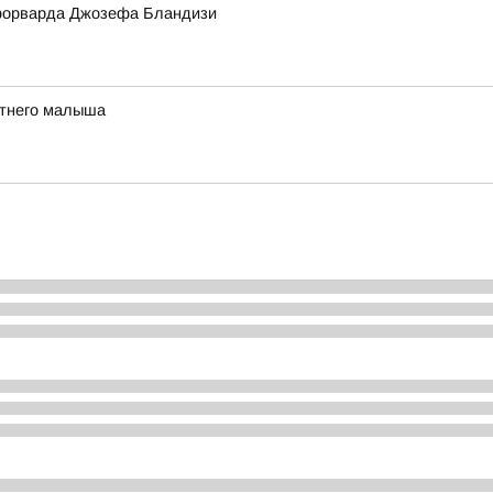
форварда Джозефа Бландизи
етнего малыша