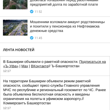
добилась погашения перед работниками
предприятий долга по заработной плате
11:52
Мошенники взломали аккаунт родственницы
и похитили у пенсионера из Нефтекамска
денежные средства
11:45
ЛЕНТА НОВОСТЕЙ
В Башкирии объявили о ракетной опасности.
Подписаться на
«Ъ-Уфа»
|
Max
|
ВКонтакте
//
Ъ-Башкортостан
12:17
На территории Башкирии объявили режим ракетной
опасности, сообщают пресс-службы Главного управления
МЧС по республике и региональный госкомитет по ЧС. Ранее
была объявлена беспилотная опасность и введены
ограничения на полеты в уфимском аэропорту.//
Коммерсантъ Башкортостан
12:17