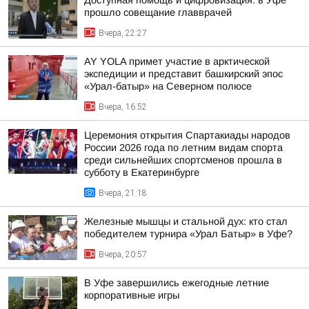
Доступная помощь и цифровизация: в Уфе
прошло совещание главврачей
Вчера, 22:27
AY YOLA примет участие в арктической
экспедиции и представит башкирский эпос
«Урал-батыр» на Северном полюсе
Вчера, 16:52
Церемония открытия Спартакиады народов
России 2026 года по летним видам спорта
среди сильнейших спортсменов прошла в
субботу в Екатеринбурге
Вчера, 21:18
Железные мышцы и стальной дух: кто стал
победителем турнира «Урал Батыр» в Уфе?
Вчера, 20:57
В Уфе завершились ежегодные летние
корпоративные игры