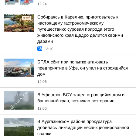
12:24
Собираясь в Карелию, приготовьтесь к
настоящему гастрономическому
путешествию: суровая природа этого
живописного края щедро делится своими
дарами
12:10
БПЛА сбит при попытке атаковать
предприятие в Уфе, он упал на строящийся
дом
12:06
В Уфе дрон ВСУ задел строящийся дом и
башенный кран, возникло возгорание
12:06
В Аургазинском районе прокуратура
добилась ликвидации несанкционированной
свалки