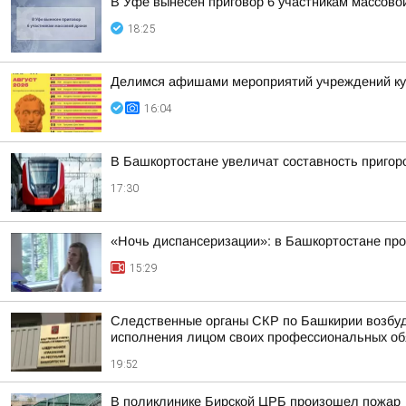
В Уфе вынесен приговор 6 участникам массово
18:25
Делимся афишами мероприятий учреждений кул
16:04
В Башкортостане увеличат составность приго
17:30
«Ночь диспансеризации»: в Башкортостане про
15:29
Следственные органы СКР по Башкирии возбуд
исполнения лицом своих профессиональных обяз
19:52
В поликлинике Бирской ЦРБ произошел пожар