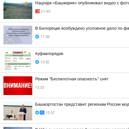
Нацпарк «Башкирия» опубликовал видео с фот
21:40
В Белорецке возбуждено уголовное дело по фа
17:09
#уфавпорядке
10:02
Режим "Беспилотная опасность" снят
13:33
Башкортостан представит регионам России мо
15:37