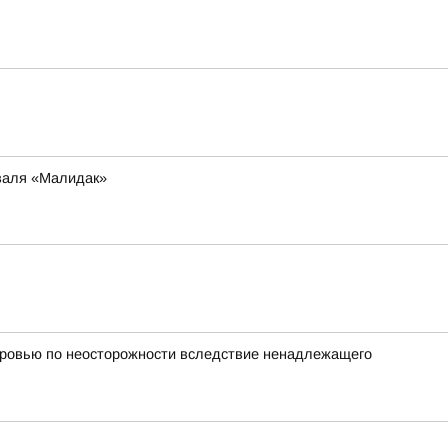
иваля «Малидак»
оровью по неосторожности вследствие ненадлежащего