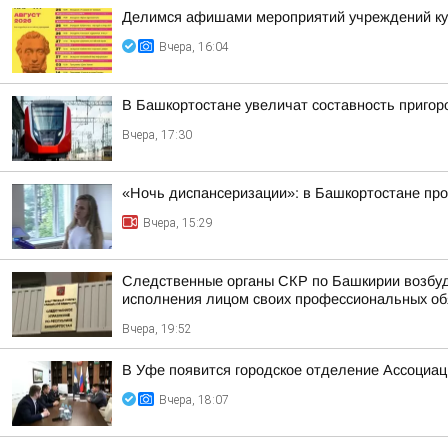
Делимся афишами мероприятий учреждений кул
Вчера, 16:04
В Башкортостане увеличат составность приго
Вчера, 17:30
«Ночь диспансеризации»: в Башкортостане про
Вчера, 15:29
Следственные органы СКР по Башкирии возбуд
исполнения лицом своих профессиональных обяз
Вчера, 19:52
В Уфе появится городское отделение Ассоциа
Вчера, 18:07