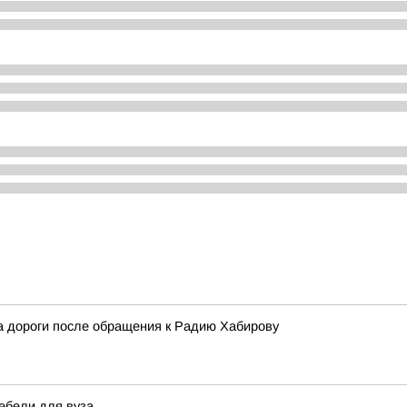
 дороги после обращения к Радию Хабирову
ебели для вуза