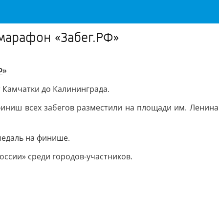
марафон «Забег.РФ»
Ф
»
т Камчатки до Калининграда.
 финиш всех забегов разместили на площади им. Ленин
медаль на финише.
оссии» среди городов-участников.