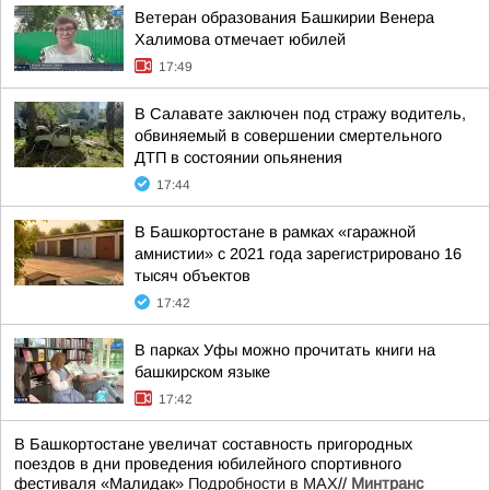
Ветеран образования Башкирии Венера
Халимова отмечает юбилей
17:49
В Салавате заключен под стражу водитель,
обвиняемый в совершении смертельного
ДТП в состоянии опьянения
17:44
В Башкортостане в рамках «гаражной
амнистии» с 2021 года зарегистрировано 16
тысяч объектов
17:42
В парках Уфы можно прочитать книги на
башкирском языке
17:42
В Башкортостане увеличат составность пригородных
поездов в дни проведения юбилейного спортивного
фестиваля «Малидак»
Подробности в MAX
//
Минтранс