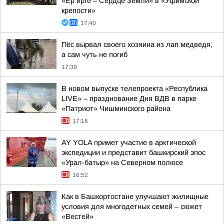
«Ер йрге – Сердце Земли» в «Уфимской
крепости»
17:40
Пёс вырвал своего хозяина из лап медведя,
а сам чуть не погиб
17:39
В новом выпуске телепроекта «Республика
LIVE» – празднование Дня ВДВ в парке
«Патриот» Чишминского района
17:16
AY YOLA примет участие в арктической
экспедиции и представит башкирский эпос
«Урал-батыр» на Северном полюсе
16:52
Как в Башкортостане улучшают жилищные
условия для многодетных семей – сюжет
«Вестей»