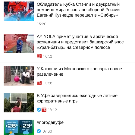
Обладатель Кубка Стэнли и двукратный
чемпион мира в составе сборной России
Евгений Кузнецов перешел в «Сибирь»
15:30
AY YOLA примет участие в арктической
экспедиции и представит башкирский эпос
«Урал-батыр» на Северном полюсе
16:52
У Катюши из Московского зоопарка новое
развлечение
13:58
В Уфе завершились ежегодные летние
корпоративные игры
18:12
#погодавуфе
07:30