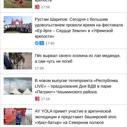
крепость
17:58
Рустам Шарипов: Сегодня с большим
удовольствием провели время на фестивале
«Ер йрге – Сердце Земли» в «Уфимской
крепости»
17:40
Пёс вырвал своего хозяина из лап медведя,
а сам чуть не погиб
17:39
В новом выпуске телепроекта «Республика
LIVE» – празднование Дня ВДВ в парке
«Патриот» Чишминского района
17:16
AY YOLA примет участие в арктической
экспедиции и представит башкирский эпос
«Урал-батыр» на Северном полюсе