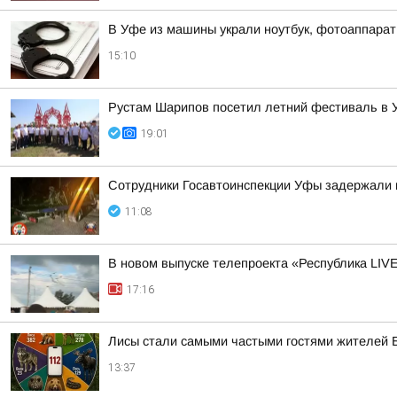
В Уфе из машины украли ноутбук, фотоаппарат
15:10
Рустам Шарипов посетил летний фестиваль в 
19:01
Сотрудники Госавтоинспекции Уфы задержали 
11:08
В новом выпуске телепроекта «Республика LIV
17:16
Лисы стали самыми частыми гостями жителей 
13:37