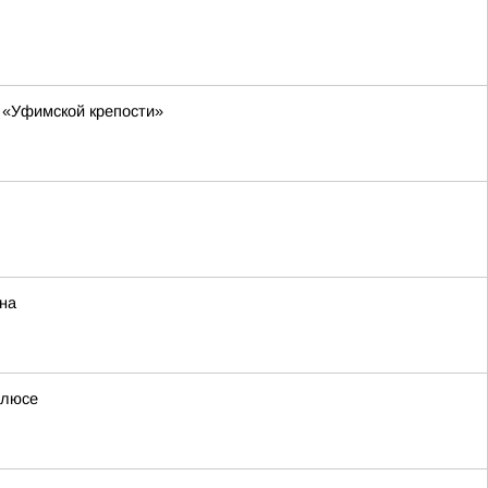
 «Уфимской крепости»
на
олюсе