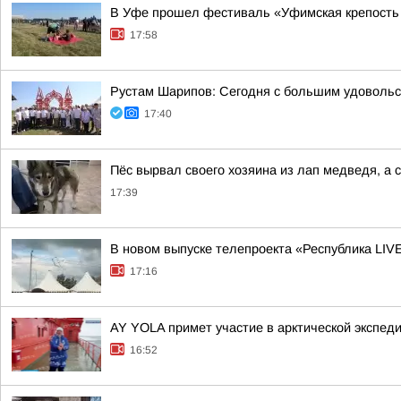
В Уфе прошел фестиваль «Уфимская крепость
17:58
Рустам Шарипов: Сегодня с большим удовольс
17:40
Пёс вырвал своего хозяина из лап медведя, а с
17:39
В новом выпуске телепроекта «Республика LIV
17:16
AY YOLA примет участие в арктической экспед
16:52