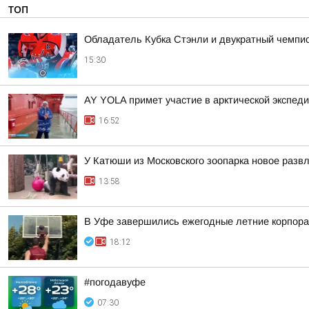
ТОП
Обладатель Кубка Стэнли и двукратный чемпио
15:30
AY YOLA примет участие в арктической экспед
16:52
У Катюши из Московского зоопарка новое разв
13:58
В Уфе завершились ежегодные летние корпора
18:12
#погодавуфе
07:30