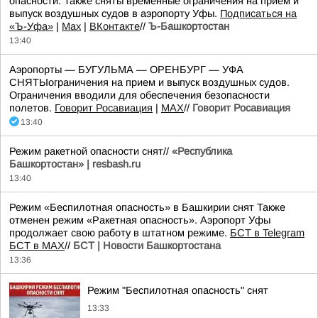
опасности. Также сняты временные ограничения на прием и
выпуск воздушных судов в аэропорту Уфы.
Подписаться на
«Ъ-Уфа»
|
Max
|
ВКонтакте
//
Ъ-Башкортостан
13:40
Аэропорты — БУГУЛЬМА — ОРЕНБУРГ — УФА
СНЯТЫограничения на прием и выпуск воздушных судов.
Ограничения вводили для обеспечения безопасности
полетов.
Говорит Росавиация
|
MАХ
//
Говорит Росавиация
13:40
Режим ракетной опасности снят//
«Республика
Башкортостан» | resbash.ru
13:40
Режим «Беспилотная опасность» в Башкирии снят Также
отменен режим «Ракетная опасность». Аэропорт Уфы
продолжает свою работу в штатном режиме.
БСТ в Telegram
БСТ в МАХ
//
БСТ | Новости Башкортостана
13:36
Режим "Беспилотная опасность" снят
13:33