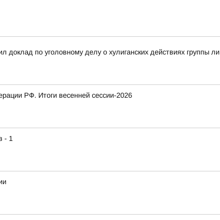
л доклад по уголовному делу о хулиганских действиях группы л
рации РФ. Итоги весенней сессии-2026
 - 1
ии