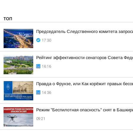
ТОП
Председатель Следственного комитета запроси
17:30
Рейтинг эффективности сенаторов Совета Феде
16:16
Правда о Фрунзе, или Как корёжит правых бесов
14:36
Режим "Беспилотная опасность" снят в Башкир
09:21