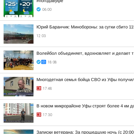
#погодавуфе
06:00
Юрий Баранчик: Минобороны: за сутки сбито 1
12:03
Волейбол объединяет, вдохновляет и делает т
18:08
Многодетная семья бойца СВО из Уфы получи
17:48
В новом микрорайоне Уфы строят более 4 км д
17:30
Записки ветерана: За прошедшую ночь (с 20:00