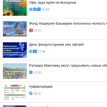
Уфа, куда идем на выходных
18:03
Фонд Нацмузея Башкирии пополнила челюсть 
18:01
День физкультурника уже завтра!
17:48
Ратмиру Мавлиеву могут предъявить новые об
12:50
#уфавпорядке
09:31