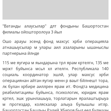
"Ватанды алаусылар" длт фондыны Башортостан
филиалы ойошторолоуа 3 йыл
Ошо арауы эсенд фонд махсус хрби операцияла
атнашыусылар м улары аил азаларыны ышаныслы
партнерына йлнде
115 ме яугира м яындарына трл ярам кртелгн, 135 ме
мржт буйынса мсьл хл ителгн. Республикала 140
социаль координатор эшлй, улар махсус хрби
операциянан айтан яугир менн р ваыт бйлнешт тора,
лк булан хрбире аиллрен ярам ит. Фондта медицина
реабилитацияы буйынса, психологик, юридик ярам
кртел, эшк урынлашыуа, торлатарын яралаштырыуа
м протездар, коляскалар алыуа булышлы итлр.
Башортостан Башлыы Радий Хбиров был еел булмаан