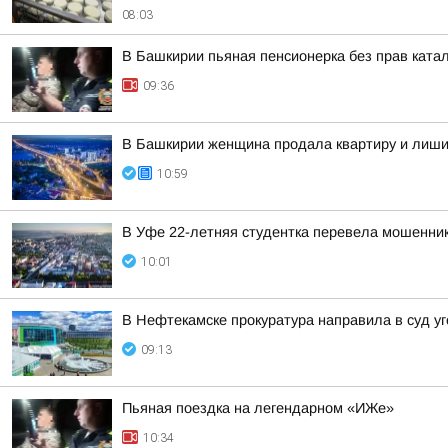
08:03
В Башкирии пьяная пенсионерка без прав ката
09:36
В Башкирии женщина продала квартиру и лиши
10:59
В Уфе 22-летняя студентка перевела мошенник
10:01
В Нефтекамске прокуратура направила в суд уг
09:13
Пьяная поездка на легендарном «ИЖе»
10:34