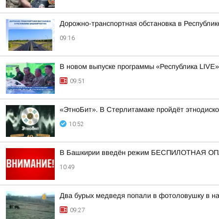
Дорожно-транспортная обстановка в Республике
09:16
В новом выпуске программы «Республика LIVE»
09:51
«ЭтноБит». В Стерлитамаке пройдёт этнодиско
10:52
В Башкирии введён режим БЕСПИЛОТНАЯ 
10:49
Два бурых медведя попали в фотоловушку в н
09:27