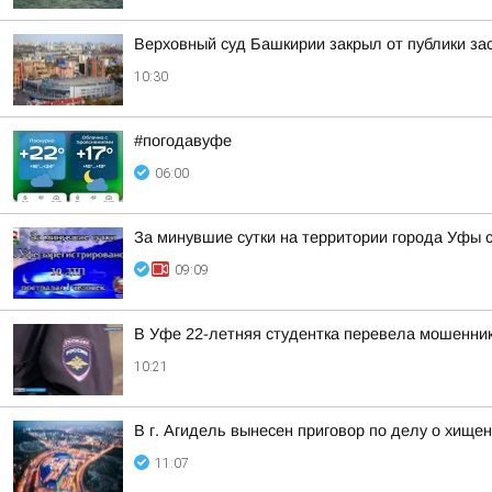
Верховный суд Башкирии закрыл от публики за
10:30
#погодавуфе
06:00
За минувшие сутки на территории города Уфы 
09:09
В Уфе 22-летняя студентка перевела мошенник
10:21
В г. Агидель вынесен приговор по делу о хищен
11:07