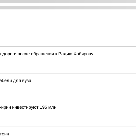
 дороги после обращения к Радию Хабирову
ебели для вуза
шкирии инвестируют 195 млн
тонн