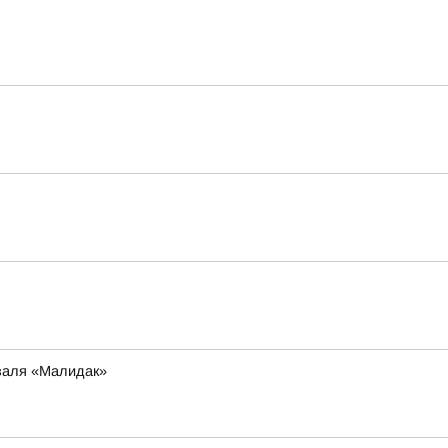
иваля «Малидак»