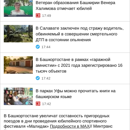
Ветеран образования Башкирии Венера
Халимова отмечает юбилей
17:49
В Салавате заключен под стражу водитель,
обвиняемый в совершении смертельного
ДТП в состоянии опьянения
17:44
В Башкортостане в рамках «гаражной
амнистии» с 2021 года зарегистрировано 16
тысяч объектов
17:42
В парках Уфы можно прочитать книги на
башкирском языке
17:42
В Башкортостане увеличат составность пригородных
поездов в дни проведения юбилейного спортивного
фестиваля «Малидак»
Подробности в MAX
//
Минтранс