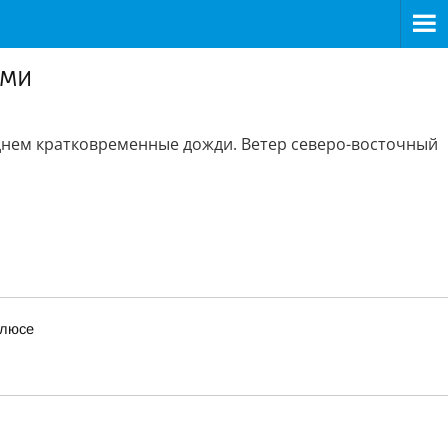
ями
днем кратковременные дожди. Ветер северо-восточный
олюсе