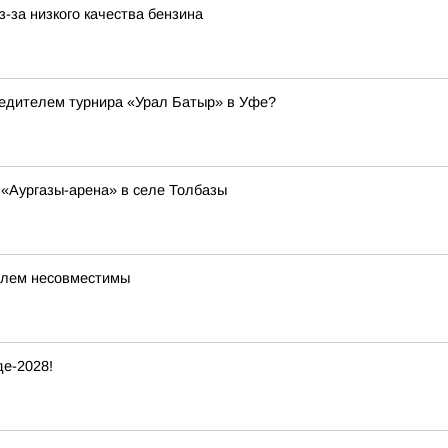
-за низкого качества бензина
бедителем турнира «Урал Батыр» в Уфе?
 «Аургазы-арена» в селе Толбазы
илем несовместимы
е-2028!