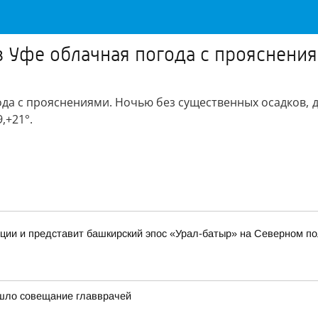
в Уфе облачная погода с прояснени
ода с прояснениями. Ночью без существенных осадков, 
,+21°.
иции и представит башкирский эпос «Урал-батыр» на Северном п
шло совещание главврачей