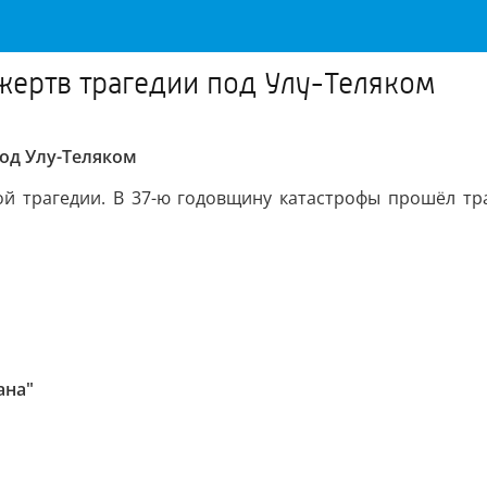
жертв трагедии под Улу-Теляком
од Улу-Теляком
ой трагедии. В 37-ю годовщину катастрофы прошёл т
ана"