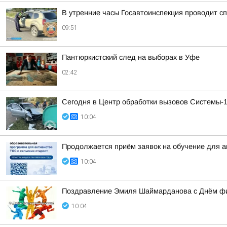
В утренние часы Госавтоинспекция проводит 
09:51
Пантюркистский след на выборах в Уфе
02:42
Сегодня в Центр обработки вызовов Системы-1
10:04
Продолжается приём заявок на обучение для 
10:04
Поздравление Эмиля Шаймарданова с Днём фи
10:04