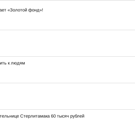
вает «Золотой фонд»!
ить к людям
тельнице Стерлитамака 60 тысяч рублей